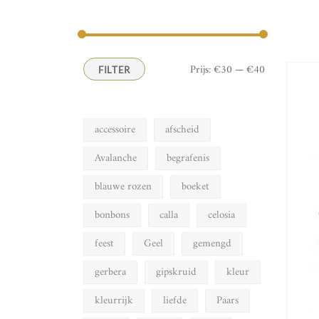
naar:
Min.
Max.
Prijs:
€30
—
€40
FILTER
prijs
prijs
accessoire
afscheid
Avalanche
begrafenis
blauwe rozen
boeket
bonbons
calla
celosia
feest
Geel
gemengd
gerbera
gipskruid
kleur
kleurrijk
liefde
Paars