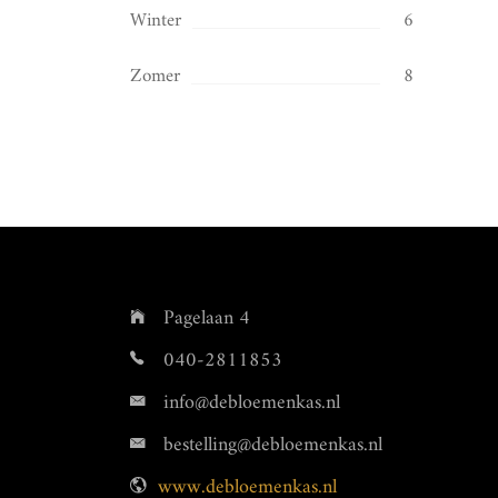
Winter
6
Zomer
8
Pagelaan 4
040-2811853
info@debloemenkas.nl
bestelling@debloemenkas.nl
www.debloemenkas.nl