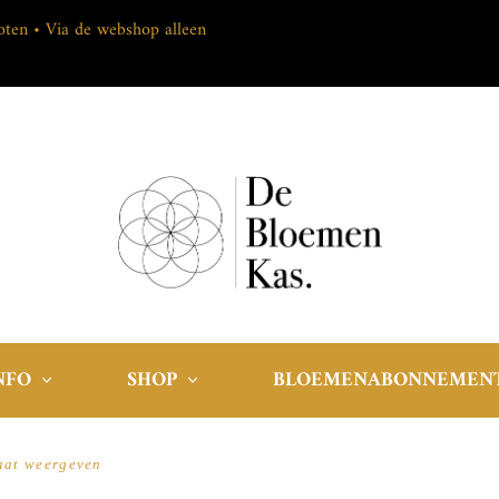
loten • Via de webshop alleen
NFO
SHOP
BLOEMENABONNEMEN
aat weergeven