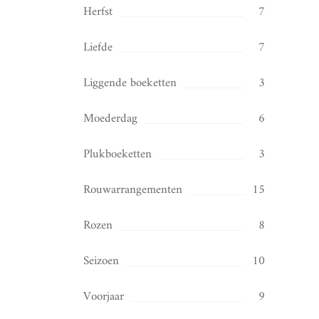
Herfst
7
Liefde
7
Liggende boeketten
3
Moederdag
6
Plukboeketten
3
Rouwarrangementen
15
Rozen
8
Seizoen
10
Voorjaar
9