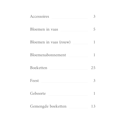
Accessoires
3
Bloemen in vaas
5
Bloemen in vaas (rouw)
1
Bloemenabonnement
1
Boeketten
25
Feest
3
Geboorte
1
Gemengde boeketten
13