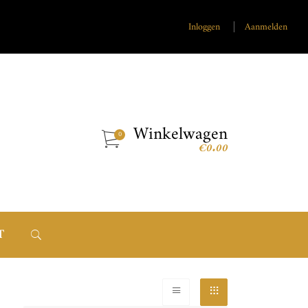
Inloggen
Aanmelden
Winkelwagen
€
0.00
T