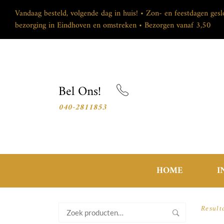
Vandaag besteld, volgende dag in huis! • Zon- en feestdagen ges
bezorging in Eindhoven en omstreken • Bezorgen vanaf 3,50
Bel Ons!
040-2811853
HOME
I
Zoeken
Result