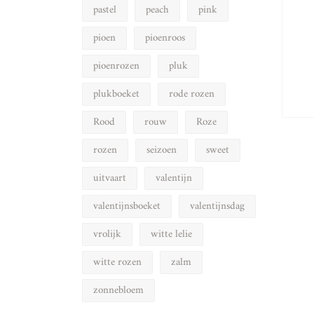
pastel
peach
pink
pioen
pioenroos
pioenrozen
pluk
plukboeket
rode rozen
Rood
rouw
Roze
rozen
seizoen
sweet
uitvaart
valentijn
valentijnsboeket
valentijnsdag
vrolijk
witte lelie
witte rozen
zalm
zonnebloem