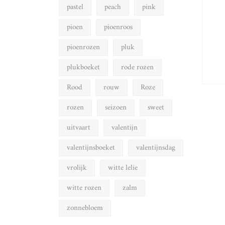
pastel
peach
pink
pioen
pioenroos
pioenrozen
pluk
plukboeket
rode rozen
Rood
rouw
Roze
rozen
seizoen
sweet
uitvaart
valentijn
valentijnsboeket
valentijnsdag
vrolijk
witte lelie
witte rozen
zalm
zonnebloem