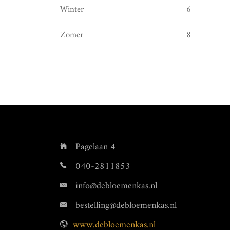
Winter
6
Zomer
8
Pagelaan 4
040-2811853
info@debloemenkas.nl
bestelling@debloemenkas.nl
www.debloemenkas.nl