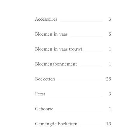
Accessoires
3
Bloemen in vaas
5
Bloemen in vaas (rouw)
1
Bloemenabonnement
1
Boeketten
25
Feest
3
Geboorte
1
Gemengde boeketten
13