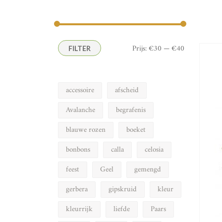
naar:
Min.
Max.
Prijs:
€30
—
€40
FILTER
prijs
prijs
accessoire
afscheid
Avalanche
begrafenis
blauwe rozen
boeket
bonbons
calla
celosia
feest
Geel
gemengd
gerbera
gipskruid
kleur
kleurrijk
liefde
Paars