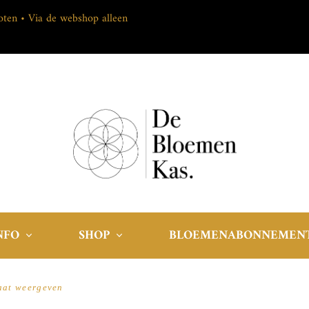
loten • Via de webshop alleen
NFO
SHOP
BLOEMENABONNEMEN
aat weergeven