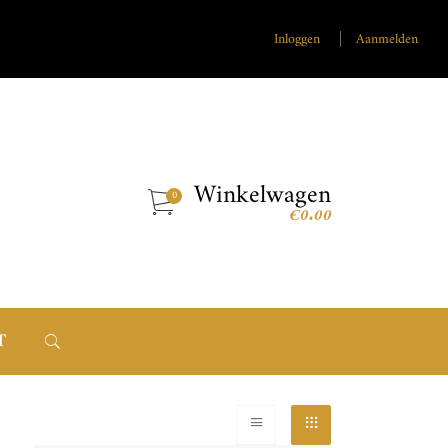
Inloggen
Aanmelden
Winkelwagen
€
0.00
T