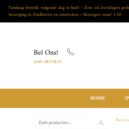
Vandaag besteld, volgende dag in huis! • Zon- en feestdagen ges
bezorging in Eindhoven en omstreken • Bezorgen vanaf 3,50
Bel Ons!
040-2811853
HOME
I
Zoeken
Result