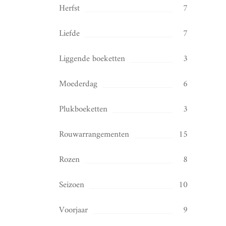
Herfst
7
Liefde
7
Liggende boeketten
3
Moederdag
6
Plukboeketten
3
Rouwarrangementen
15
Rozen
8
Seizoen
10
Voorjaar
9