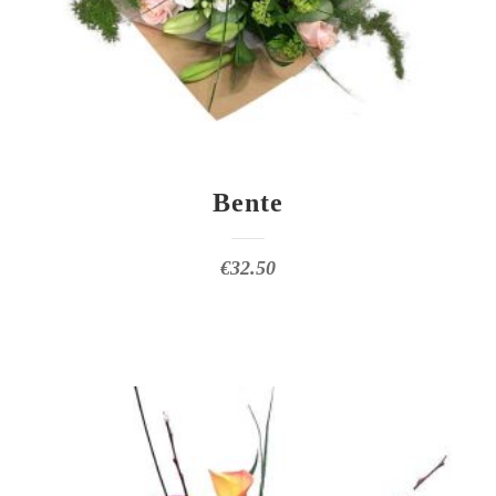
Bente
€
32.50