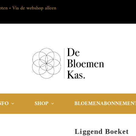
loten • Via de webshop alleen
NFO
SHOP
BLOEMENABONNEMEN
Liggend Boeket