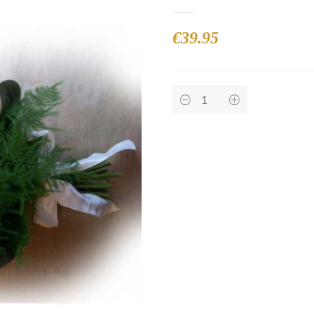
€
39.95
Liggend
boeket
quantity