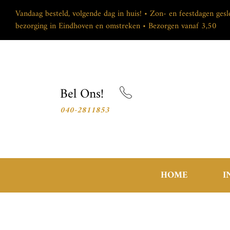
Vandaag besteld, volgende dag in huis! • Zon- en feestdagen ges
bezorging in Eindhoven en omstreken • Bezorgen vanaf 3,50
Bel Ons!
040-2811853
HOME
I