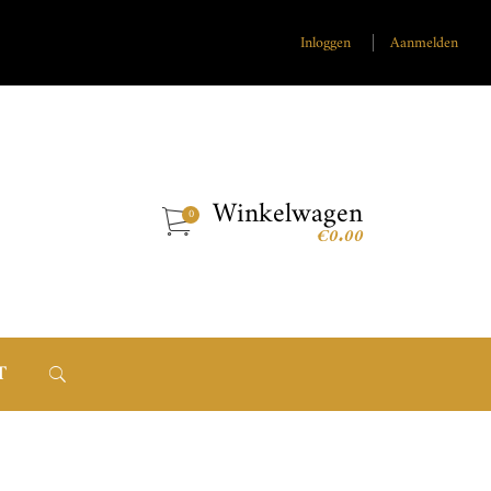
Inloggen
Aanmelden
Winkelwagen
€
0.00
T