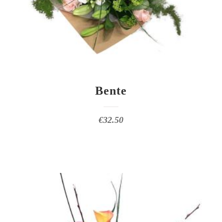
Bente
€
32.50